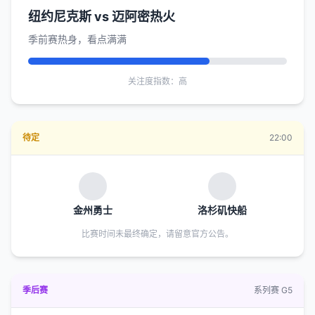
纽约尼克斯 vs 迈阿密热火
季前赛热身，看点满满
关注度指数：高
待定
22:00
金州勇士
洛杉矶快船
比赛时间未最终确定，请留意官方公告。
季后赛
系列赛 G5