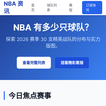
NBA 资
首
球队列
赛
订阅快
讯
页
表
程
讯
NBA 有多少只球队？
探索 2026 赛季 30 支精英战队的分布与实力
版图。
查看完整列表
观看精彩集锦
今日焦点赛事