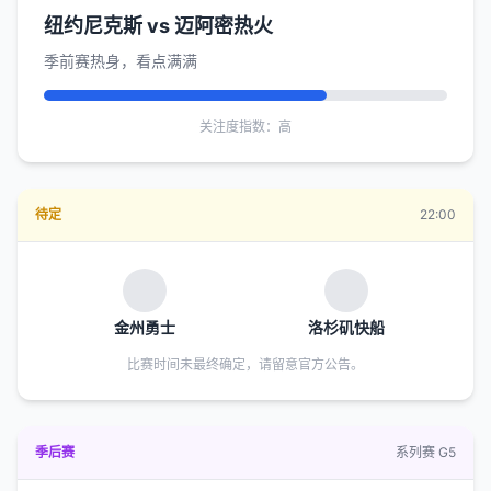
纽约尼克斯 vs 迈阿密热火
季前赛热身，看点满满
关注度指数：高
待定
22:00
金州勇士
洛杉矶快船
比赛时间未最终确定，请留意官方公告。
季后赛
系列赛 G5