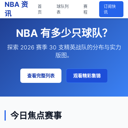
NBA 资
首
球队列
赛
订阅快
讯
页
表
程
讯
NBA 有多少只球队？
探索 2026 赛季 30 支精英战队的分布与实力
版图。
查看完整列表
观看精彩集锦
今日焦点赛事