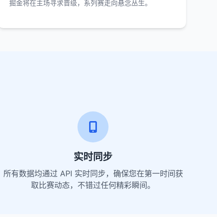
掘金将在主场寻求晋级，系列赛走向悬念丛生。
？
实时同步
所有数据均通过 API 实时同步，确保您在第一时间获
取比赛动态，不错过任何精彩瞬间。