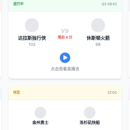
进行中
Q3 08:42
vs
达拉斯独行侠
落后 4 分
休斯顿火箭
102
98
点击观看直播流
待定
22:00
金州勇士
洛杉矶快船