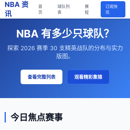
NBA 资
首
球队列
赛
订阅快
讯
页
表
程
讯
NBA 有多少只球队？
探索 2026 赛季 30 支精英战队的分布与实力
版图。
查看完整列表
观看精彩集锦
今日焦点赛事