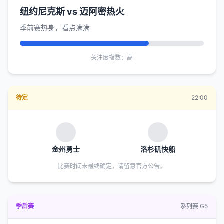
纽约尼克斯 vs 迈阿密热火
季前赛热身，看点满满
关注度指数：高
待定
22:00
金州勇士
洛杉矶快船
比赛时间未最终确定，请留意官方公告。
季后赛
系列赛 G5