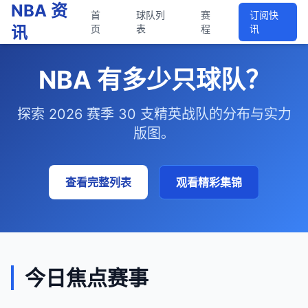
NBA 资
首
球队列
赛
订阅快
讯
页
表
程
讯
NBA 有多少只球队？
探索 2026 赛季 30 支精英战队的分布与实力
版图。
查看完整列表
观看精彩集锦
今日焦点赛事