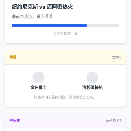
纽约尼克斯 vs 迈阿密热火
季前赛热身，看点满满
关注度指数：高
待定
22:00
金州勇士
洛杉矶快船
比赛时间未最终确定，请留意官方公告。
季后赛
系列赛 G5