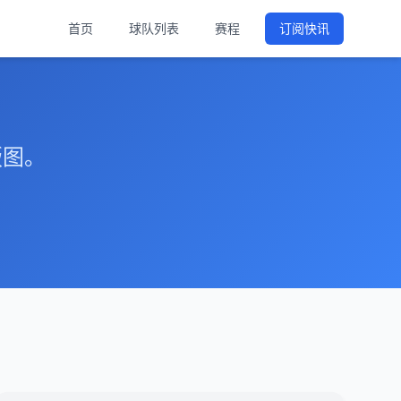
首页
球队列表
赛程
订阅快讯
？
版图。