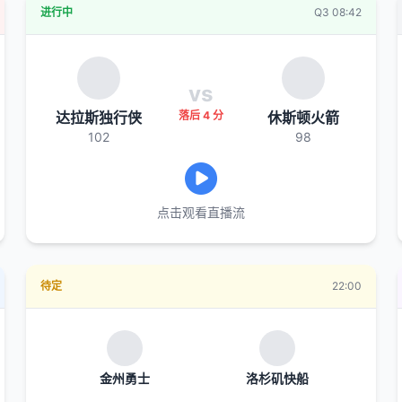
进行中
Q3 08:42
vs
达拉斯独行侠
落后 4 分
休斯顿火箭
102
98
点击观看直播流
待定
22:00
金州勇士
洛杉矶快船