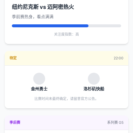
纽约尼克斯 vs 迈阿密热火
季前赛热身，看点满满
关注度指数：高
待定
22:00
金州勇士
洛杉矶快船
比赛时间未最终确定，请留意官方公告。
季后赛
系列赛 G5