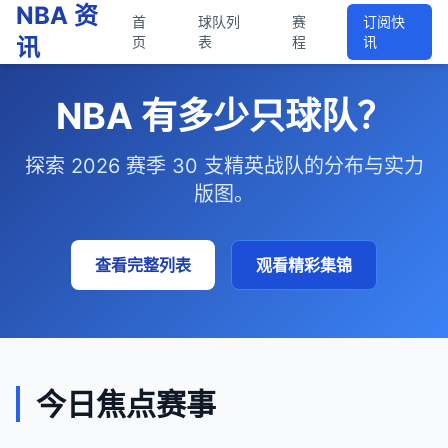
NBA 资
首
球队列
赛
订阅快
讯
页
表
程
讯
NBA 有多少只球队？
探索 2026 赛季 30 支精英战队的分布与实力
版图。
查看完整列表
观看精彩集锦
今日焦点赛事