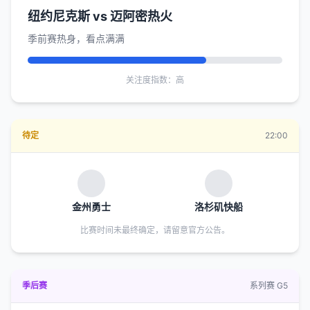
纽约尼克斯 vs 迈阿密热火
季前赛热身，看点满满
关注度指数：高
待定
22:00
金州勇士
洛杉矶快船
比赛时间未最终确定，请留意官方公告。
季后赛
系列赛 G5