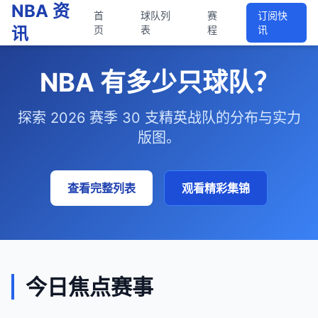
NBA 资
首
球队列
赛
订阅快
讯
页
表
程
讯
NBA 有多少只球队？
探索 2026 赛季 30 支精英战队的分布与实力
版图。
查看完整列表
观看精彩集锦
今日焦点赛事