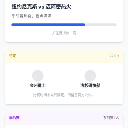
纽约尼克斯 vs 迈阿密热火
季前赛热身，看点满满
关注度指数：高
待定
22:00
金州勇士
洛杉矶快船
比赛时间未最终确定，请留意官方公告。
季后赛
系列赛 G5