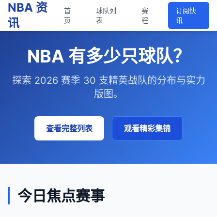
NBA 资
首
球队列
赛
订阅快
讯
页
表
程
讯
NBA 有多少只球队？
探索 2026 赛季 30 支精英战队的分布与实力
版图。
查看完整列表
观看精彩集锦
今日焦点赛事