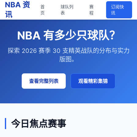
NBA 资
首
球队列
赛
订阅快
讯
页
表
程
讯
NBA 有多少只球队？
探索 2026 赛季 30 支精英战队的分布与实力
版图。
查看完整列表
观看精彩集锦
今日焦点赛事