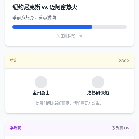
纽约尼克斯 vs 迈阿密热火
季前赛热身，看点满满
关注度指数：高
待定
22:00
金州勇士
洛杉矶快船
比赛时间未最终确定，请留意官方公告。
季后赛
系列赛 G5