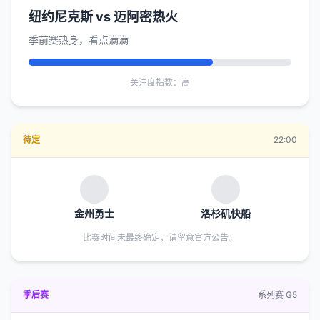
纽约尼克斯 vs 迈阿密热火
季前赛热身，看点满满
关注度指数：高
待定
22:00
金州勇士
洛杉矶快船
比赛时间未最终确定，请留意官方公告。
季后赛
系列赛 G5