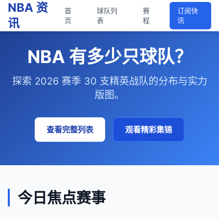
NBA 资
首
球队列
赛
订阅快
讯
页
表
程
讯
NBA 有多少只球队？
探索 2026 赛季 30 支精英战队的分布与实力
版图。
查看完整列表
观看精彩集锦
今日焦点赛事