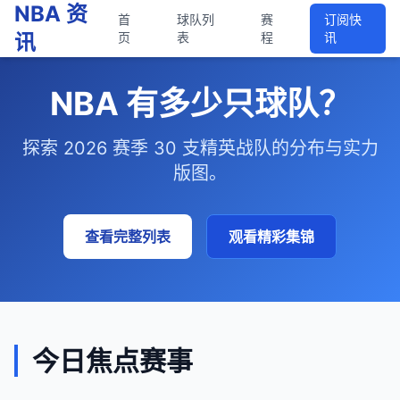
NBA 资
首
球队列
赛
订阅快
讯
页
表
程
讯
NBA 有多少只球队？
探索 2026 赛季 30 支精英战队的分布与实力
版图。
查看完整列表
观看精彩集锦
今日焦点赛事