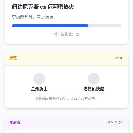
纽约尼克斯 vs 迈阿密热火
季前赛热身，看点满满
关注度指数：高
待定
22:00
金州勇士
洛杉矶快船
比赛时间未最终确定，请留意官方公告。
季后赛
系列赛 G5