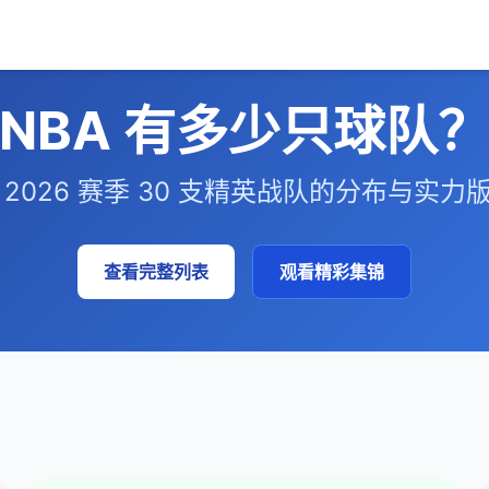
NBA 有多少只球队
 2026 赛季 30 支精英战队的分布与实力
查看完整列表
观看精彩集锦