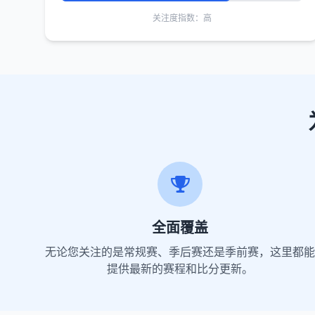
关注度指数：高
全面覆盖
无论您关注的是常规赛、季后赛还是季前赛，这里都能
提供最新的赛程和比分更新。