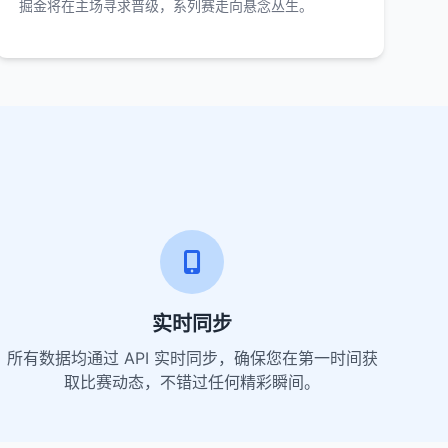
掘金将在主场寻求晋级，系列赛走向悬念丛生。
？
实时同步
所有数据均通过 API 实时同步，确保您在第一时间获
取比赛动态，不错过任何精彩瞬间。