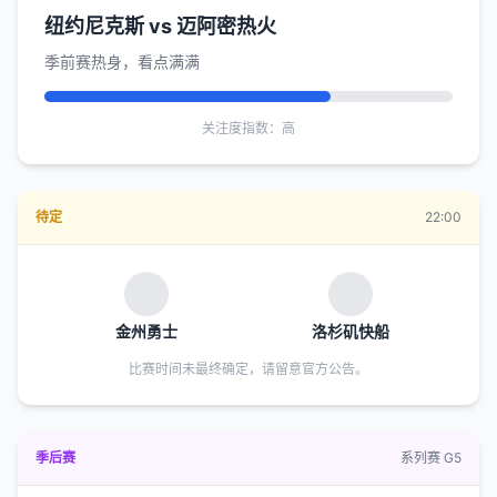
纽约尼克斯 vs 迈阿密热火
季前赛热身，看点满满
关注度指数：高
待定
22:00
金州勇士
洛杉矶快船
比赛时间未最终确定，请留意官方公告。
季后赛
系列赛 G5