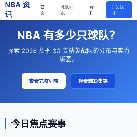
NBA 资
首
球队列
赛
订阅快
讯
页
表
程
讯
NBA 有多少只球队？
探索 2026 赛季 30 支精英战队的分布与实力
版图。
查看完整列表
观看精彩集锦
今日焦点赛事