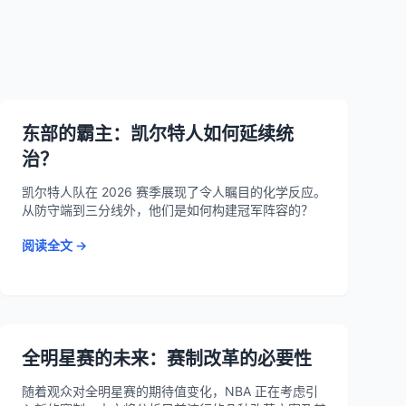
东部的霸主：凯尔特人如何延续统
治？
凯尔特人队在 2026 赛季展现了令人瞩目的化学反应。
从防守端到三分线外，他们是如何构建冠军阵容的？
阅读全文 →
全明星赛的未来：赛制改革的必要性
随着观众对全明星赛的期待值变化，NBA 正在考虑引