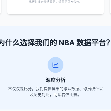
比赛时间未最终确定，请留意官方公告。
为什么选择我们的 NBA 数据平台
深度分析
不仅仅是比分，我们提供详细的球队数据、球员统计以
及历史对比，助您看懂比赛。