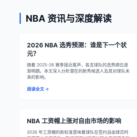
NBA 资讯与深度解读
2026 NBA 选秀预测：谁是下一个状
元？
随着 2025-26 赛季接近尾声，各支球队的选秀顺位逐
渐明朗。本文深入分析潜在的新秀候选人及其对球队未
来的影响。
阅读全文 →
NBA 工资帽上涨对自由市场的影响
2026 年工资帽的新标准意味着球队在签约自由球员时