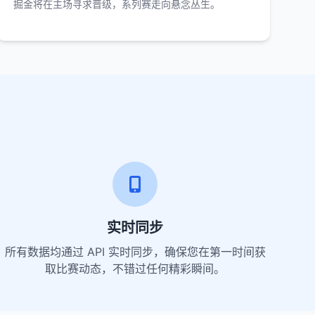
掘金将在主场寻求晋级，系列赛走向悬念丛生。
？
实时同步
所有数据均通过 API 实时同步，确保您在第一时间获
取比赛动态，不错过任何精彩瞬间。