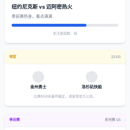
纽约尼克斯 vs 迈阿密热火
季前赛热身，看点满满
关注度指数：高
待定
22:00
金州勇士
洛杉矶快船
比赛时间未最终确定，请留意官方公告。
季后赛
系列赛 G5