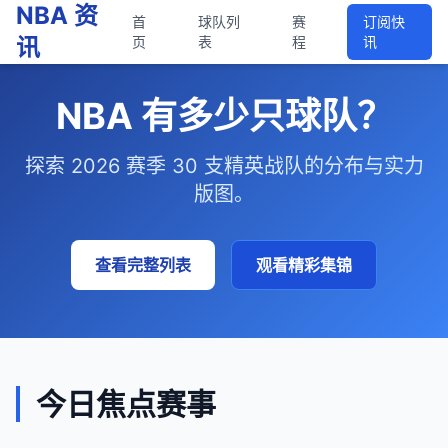
NBA 资
首
球队列
赛
订阅快
讯
页
表
程
讯
NBA 有多少只球队？
探索 2026 赛季 30 支精英战队的分布与实力
版图。
查看完整列表
观看精彩集锦
今日焦点赛事