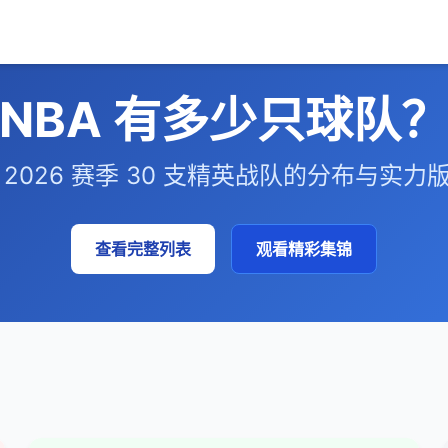
NBA 有多少只球队
 2026 赛季 30 支精英战队的分布与实力
查看完整列表
观看精彩集锦