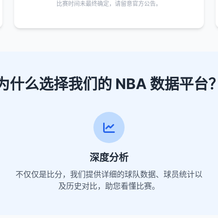
比赛时间未最终确定，请留意官方公告。
为什么选择我们的 NBA 数据平台
深度分析
不仅仅是比分，我们提供详细的球队数据、球员统计以
及历史对比，助您看懂比赛。