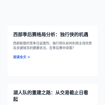
西部季后赛格局分析：独行侠的机遇
西部联盟的竞争日益激烈，独行侠队如何利用主场优势
及关键球员的健康状况，在季后赛中突围？
阅读全文 →
湖人队的重建之路：从交易截止日看
起