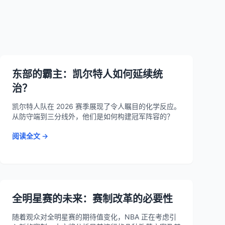
东部的霸主：凯尔特人如何延续统
治？
凯尔特人队在 2026 赛季展现了令人瞩目的化学反应。
从防守端到三分线外，他们是如何构建冠军阵容的？
阅读全文 →
全明星赛的未来：赛制改革的必要性
随着观众对全明星赛的期待值变化，NBA 正在考虑引