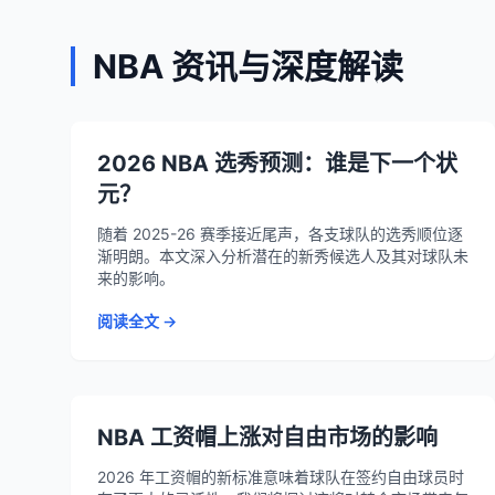
NBA 资讯与深度解读
2026 NBA 选秀预测：谁是下一个状
元？
随着 2025-26 赛季接近尾声，各支球队的选秀顺位逐
渐明朗。本文深入分析潜在的新秀候选人及其对球队未
来的影响。
阅读全文 →
NBA 工资帽上涨对自由市场的影响
2026 年工资帽的新标准意味着球队在签约自由球员时