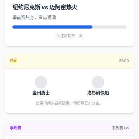
纽约尼克斯 vs 迈阿密热火
季前赛热身，看点满满
关注度指数：高
待定
22:00
金州勇士
洛杉矶快船
比赛时间未最终确定，请留意官方公告。
季后赛
系列赛 G5