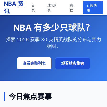
NBA 资
首
球队列
赛
订阅快
讯
页
表
程
讯
NBA 有多少只球队？
探索 2026 赛季 30 支精英战队的分布与实力
版图。
查看完整列表
观看精彩集锦
今日焦点赛事