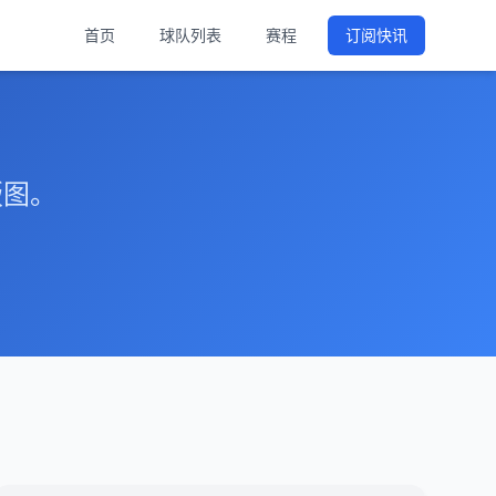
首页
球队列表
赛程
订阅快讯
？
版图。