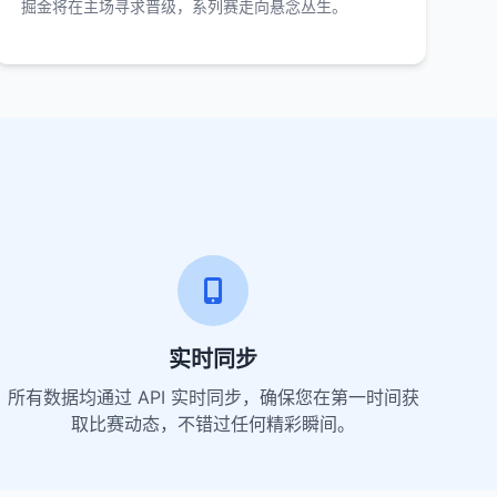
掘金将在主场寻求晋级，系列赛走向悬念丛生。
？
实时同步
所有数据均通过 API 实时同步，确保您在第一时间获
取比赛动态，不错过任何精彩瞬间。