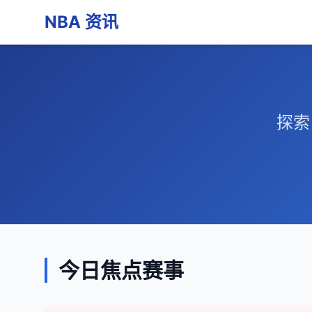
NBA 资讯
探索
今日焦点赛事