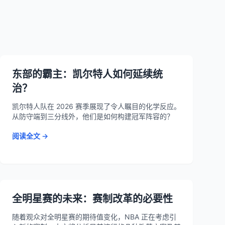
东部的霸主：凯尔特人如何延续统
治？
凯尔特人队在 2026 赛季展现了令人瞩目的化学反应。
从防守端到三分线外，他们是如何构建冠军阵容的？
阅读全文 →
全明星赛的未来：赛制改革的必要性
随着观众对全明星赛的期待值变化，NBA 正在考虑引