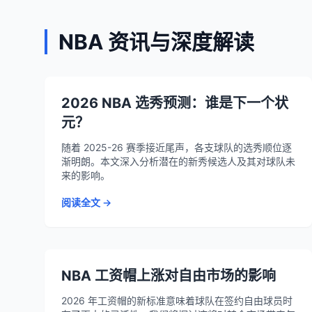
NBA 资讯与深度解读
2026 NBA 选秀预测：谁是下一个状
元？
随着 2025-26 赛季接近尾声，各支球队的选秀顺位逐
渐明朗。本文深入分析潜在的新秀候选人及其对球队未
来的影响。
阅读全文 →
NBA 工资帽上涨对自由市场的影响
2026 年工资帽的新标准意味着球队在签约自由球员时