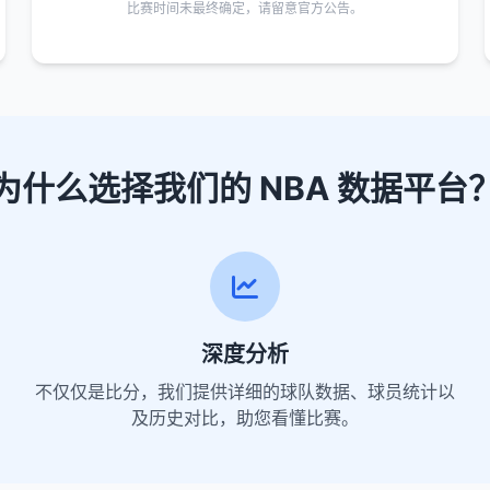
比赛时间未最终确定，请留意官方公告。
为什么选择我们的 NBA 数据平台
深度分析
不仅仅是比分，我们提供详细的球队数据、球员统计以
及历史对比，助您看懂比赛。