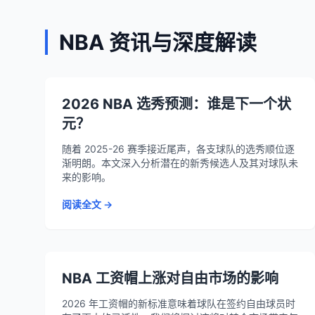
NBA 资讯与深度解读
2026 NBA 选秀预测：谁是下一个状
元？
随着 2025-26 赛季接近尾声，各支球队的选秀顺位逐
渐明朗。本文深入分析潜在的新秀候选人及其对球队未
来的影响。
阅读全文 →
NBA 工资帽上涨对自由市场的影响
2026 年工资帽的新标准意味着球队在签约自由球员时