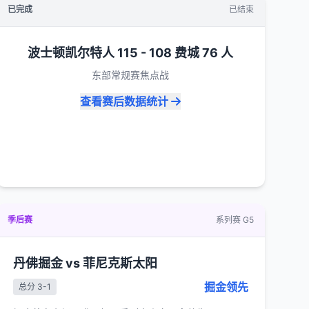
已完成
已结束
波士顿凯尔特人 115 - 108 费城 76 人
东部常规赛焦点战
查看赛后数据统计
季后赛
系列赛 G5
丹佛掘金 vs 菲尼克斯太阳
掘金领先
总分 3-1