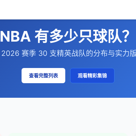
NBA 有多少只球队
 2026 赛季 30 支精英战队的分布与实力
查看完整列表
观看精彩集锦