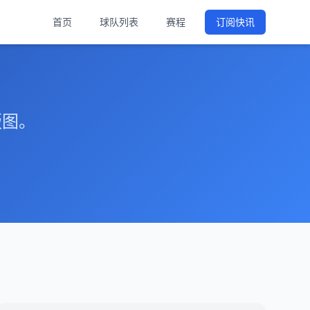
首页
球队列表
赛程
订阅快讯
？
版图。