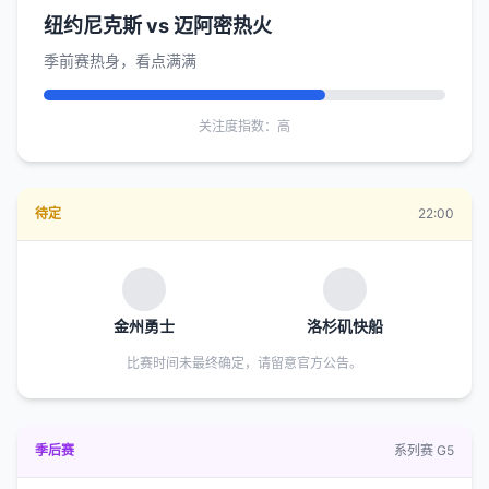
纽约尼克斯 vs 迈阿密热火
季前赛热身，看点满满
关注度指数：高
待定
22:00
金州勇士
洛杉矶快船
比赛时间未最终确定，请留意官方公告。
季后赛
系列赛 G5