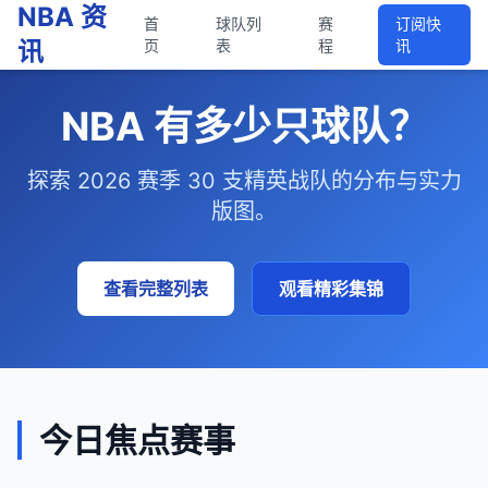
NBA 资
首
球队列
赛
订阅快
讯
页
表
程
讯
NBA 有多少只球队？
探索 2026 赛季 30 支精英战队的分布与实力
版图。
查看完整列表
观看精彩集锦
今日焦点赛事