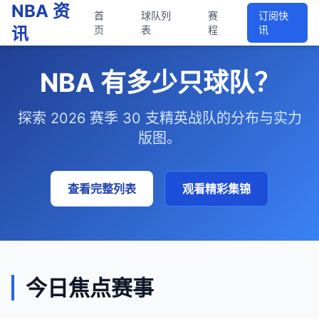
NBA 资
首
球队列
赛
订阅快
讯
页
表
程
讯
NBA 有多少只球队？
探索 2026 赛季 30 支精英战队的分布与实力
版图。
查看完整列表
观看精彩集锦
今日焦点赛事