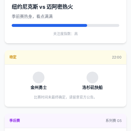
纽约尼克斯 vs 迈阿密热火
季前赛热身，看点满满
关注度指数：高
待定
22:00
金州勇士
洛杉矶快船
比赛时间未最终确定，请留意官方公告。
季后赛
系列赛 G5