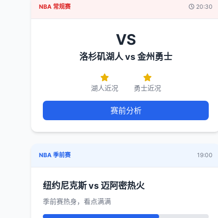
NBA 常规赛
20:30
VS
洛杉矶湖人 vs 金州勇士
湖人近况
勇士近况
赛前分析
NBA 季前赛
19:00
纽约尼克斯 vs 迈阿密热火
季前赛热身，看点满满