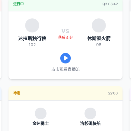
进行中
Q3 08:42
vs
达拉斯独行侠
落后 4 分
休斯顿火箭
102
98
点击观看直播流
待定
22:00
金州勇士
洛杉矶快船