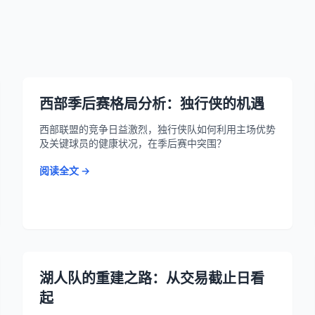
西部季后赛格局分析：独行侠的机遇
西部联盟的竞争日益激烈，独行侠队如何利用主场优势
及关键球员的健康状况，在季后赛中突围？
阅读全文 →
湖人队的重建之路：从交易截止日看
起