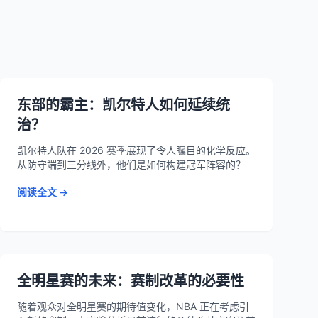
东部的霸主：凯尔特人如何延续统
治？
凯尔特人队在 2026 赛季展现了令人瞩目的化学反应。
从防守端到三分线外，他们是如何构建冠军阵容的？
阅读全文 →
全明星赛的未来：赛制改革的必要性
随着观众对全明星赛的期待值变化，NBA 正在考虑引