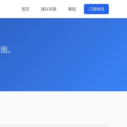
首页
球队列表
赛程
订阅快讯
？
版图。