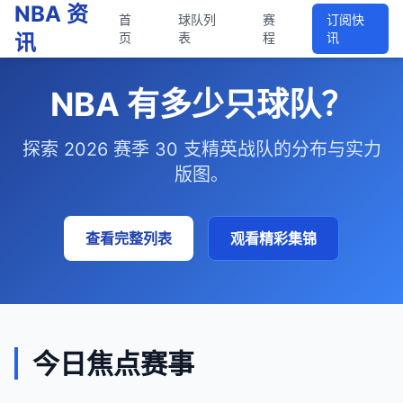
NBA 资
首
球队列
赛
订阅快
讯
页
表
程
讯
NBA 有多少只球队？
探索 2026 赛季 30 支精英战队的分布与实力
版图。
查看完整列表
观看精彩集锦
今日焦点赛事