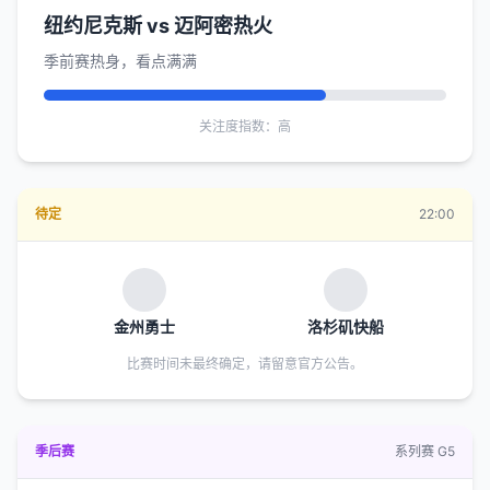
纽约尼克斯 vs 迈阿密热火
季前赛热身，看点满满
关注度指数：高
待定
22:00
金州勇士
洛杉矶快船
比赛时间未最终确定，请留意官方公告。
季后赛
系列赛 G5