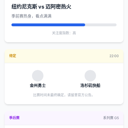
纽约尼克斯 vs 迈阿密热火
季前赛热身，看点满满
关注度指数：高
待定
22:00
金州勇士
洛杉矶快船
比赛时间未最终确定，请留意官方公告。
季后赛
系列赛 G5