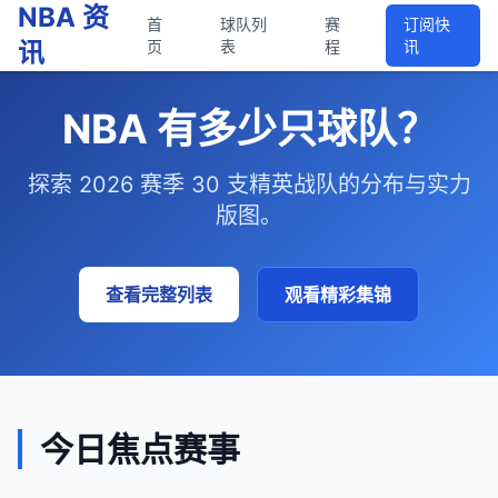
NBA 资
首
球队列
赛
订阅快
讯
页
表
程
讯
NBA 有多少只球队？
探索 2026 赛季 30 支精英战队的分布与实力
版图。
查看完整列表
观看精彩集锦
今日焦点赛事