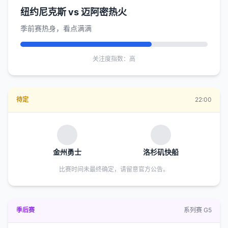
纽约尼克斯 vs 迈阿密热火
季前赛热身，看点满满
关注度指数：高
待定
22:00
金州勇士
洛杉矶快船
比赛时间未最终确定，请留意官方公告。
季后赛
系列赛 G5