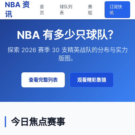
NBA 资
首
球队列
赛
订阅快
讯
页
表
程
讯
NBA 有多少只球队？
探索 2026 赛季 30 支精英战队的分布与实力
版图。
查看完整列表
观看精彩集锦
今日焦点赛事