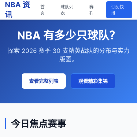
NBA 资
首
球队列
赛
订阅快
讯
页
表
程
讯
NBA 有多少只球队？
探索 2026 赛季 30 支精英战队的分布与实力
版图。
查看完整列表
观看精彩集锦
今日焦点赛事