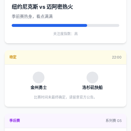
纽约尼克斯 vs 迈阿密热火
季前赛热身，看点满满
关注度指数：高
待定
22:00
金州勇士
洛杉矶快船
比赛时间未最终确定，请留意官方公告。
季后赛
系列赛 G5