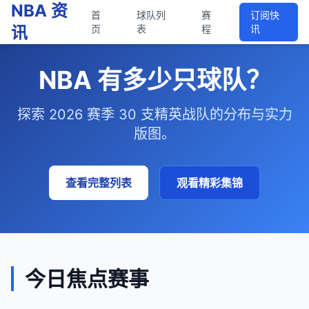
NBA 资
首
球队列
赛
订阅快
讯
页
表
程
讯
NBA 有多少只球队？
探索 2026 赛季 30 支精英战队的分布与实力
版图。
查看完整列表
观看精彩集锦
今日焦点赛事