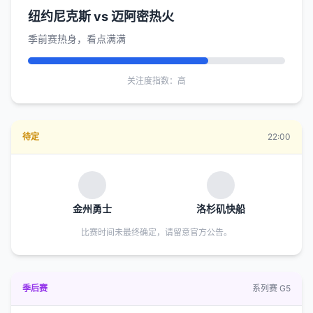
纽约尼克斯 vs 迈阿密热火
季前赛热身，看点满满
关注度指数：高
待定
22:00
金州勇士
洛杉矶快船
比赛时间未最终确定，请留意官方公告。
季后赛
系列赛 G5