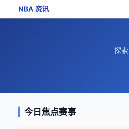
NBA 资讯
探索
今日焦点赛事