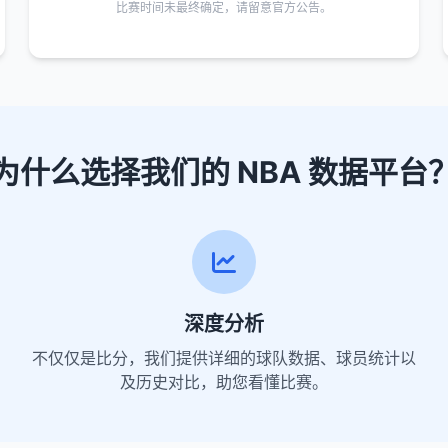
比赛时间未最终确定，请留意官方公告。
为什么选择我们的 NBA 数据平台
深度分析
不仅仅是比分，我们提供详细的球队数据、球员统计以
及历史对比，助您看懂比赛。