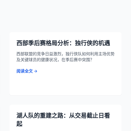
西部季后赛格局分析：独行侠的机遇
西部联盟的竞争日益激烈，独行侠队如何利用主场优势
及关键球员的健康状况，在季后赛中突围？
阅读全文 →
湖人队的重建之路：从交易截止日看
起