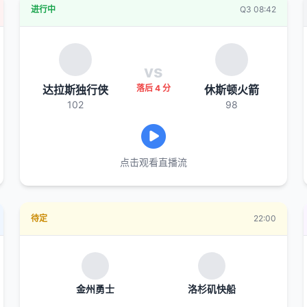
进行中
Q3 08:42
vs
达拉斯独行侠
落后 4 分
休斯顿火箭
102
98
点击观看直播流
待定
22:00
金州勇士
洛杉矶快船