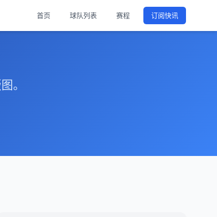
首页
球队列表
赛程
订阅快讯
？
版图。