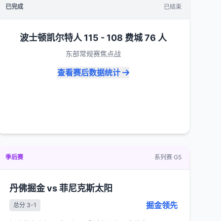
已完成
已结束
波士顿凯尔特人 115 - 108 费城 76 人
东部常规赛焦点战
查看赛后数据统计
季后赛
系列赛 G5
丹佛掘金 vs 菲尼克斯太阳
掘金领先
总分 3-1